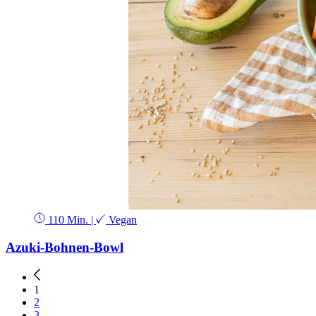
110 Min.
|
Vegan
Azuki-Bohnen-Bowl
1
2
3