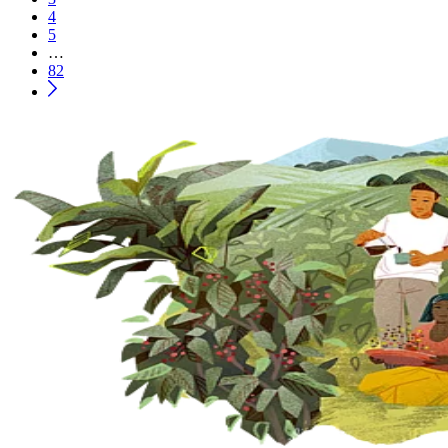
4
5
…
82