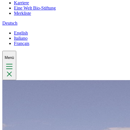
Karriere
Eine Welt Bio-Stiftung
Merkliste
Deutsch
English
Italiano
Français
Menü