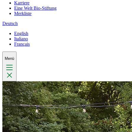
Karriere
Eine Welt Bio-Stiftung
Merkliste
Deutsch
English
Italiano
Français
Menü