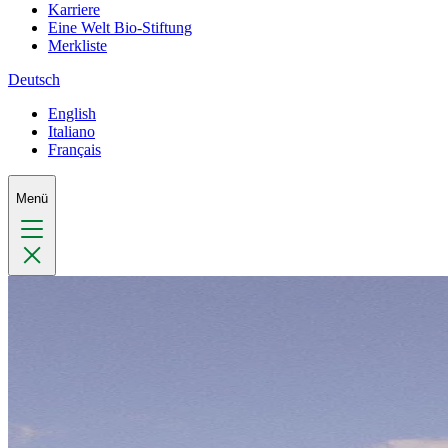
Karriere
Eine Welt Bio-Stiftung
Merkliste
Deutsch
English
Italiano
Français
Menü