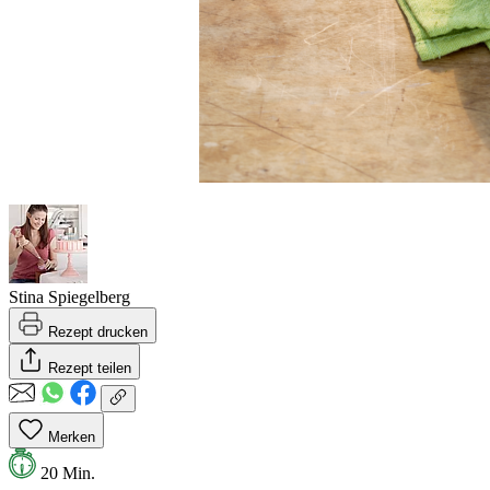
Stina Spiegelberg
Rezept drucken
Rezept teilen
Merken
20 Min.