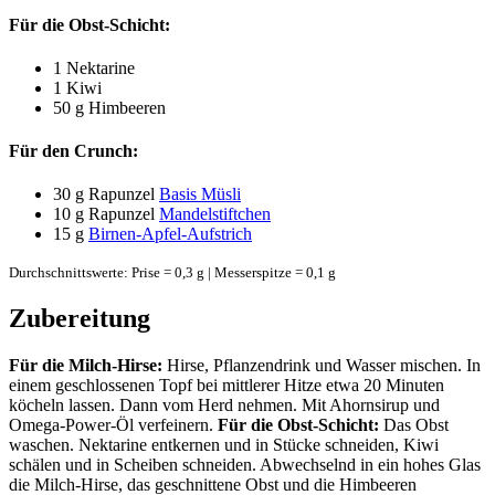
Für die Obst-Schicht:
1
Nektarine
1
Kiwi
50 g
Himbeeren
Für den Crunch:
30 g
Rapunzel
Basis Müsli
10 g
Rapunzel
Mandelstiftchen
15 g
Birnen-Apfel-Aufstrich
Durchschnittswerte: Prise = 0,3 g | Messerspitze = 0,1 g
Zubereitung
Für die Milch-Hirse:
Hirse, Pflanzendrink und Wasser mischen. In
einem geschlossenen Topf bei mittlerer Hitze etwa 20 Minuten
köcheln lassen. Dann vom Herd nehmen. Mit Ahornsirup und
Omega-Power-Öl verfeinern.
Für die Obst-Schicht:
Das Obst
waschen. Nektarine entkernen und in Stücke schneiden, Kiwi
schälen und in Scheiben schneiden. Abwechselnd in ein hohes Glas
die Milch-Hirse, das geschnittene Obst und die Himbeeren