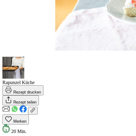
Rapunzel Küche
Rezept drucken
Rezept teilen
Merken
20 Min.