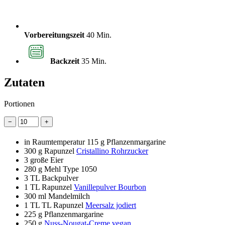
Vorbereitungszeit
40 Min.
Backzeit
35 Min.
Zutaten
Portionen
−
+
in Raumtemperatur 115 g Pflanzenmargarine
300 g
Rapunzel
Cristallino Rohrzucker
3
große Eier
280 g
Mehl Type 1050
3
TL Backpulver
1 TL
Rapunzel
Vanillepulver Bourbon
300 ml
Mandelmilch
1 TL
TL Rapunzel
Meersalz jodiert
225 g
Pflanzenmargarine
250 g
Nuss-Nougat-Creme vegan