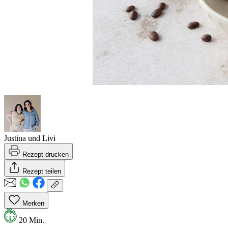
Justina und Livi
Rezept drucken
Rezept teilen
Merken
20 Min.