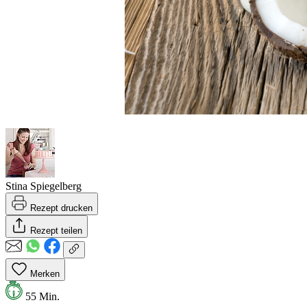
Stina Spiegelberg
Rezept drucken
Rezept teilen
Merken
55 Min.