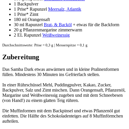
1
Backpulver
1 Prise*
Rapunzel
Meersalz, Atlantik
1 Prise*
Zimt
180 ml
Orangensaft
30 ml
Rapunzel
Brat- & Backöl
+ etwas für die Backform
20 g
Pflanzenmargarine zimmerwarm
2 EL
Rapunzel
Weißweinessig
Durchschnittswerte: Prise = 0,3 g | Messerspitze = 0,1 g
Zubereitung
Das Samba Dark etwas anwärmen und in kleine Pralinenformen
füllen. Mindestens 30 Minuten ins Gefrierfach stellen.
In einer Rührschüssel Mehl, Puddingpulver, Kakao, Zucker,
Backpulver, Salz und Zimt mischen. Dann Orangensaft, Pflanzenöl,
Margarine und Weißweinessig zugeben und mit dem Schneebesen
(von Hand!) zu einem glatten Teig rühren.
Die Muffinformen mit dem Backpinsel und etwas Pflanzenöl gut
einfetten. Die Hälfte des Schokoladenteiges auf 8 Muffinförmchen
aufteilen.