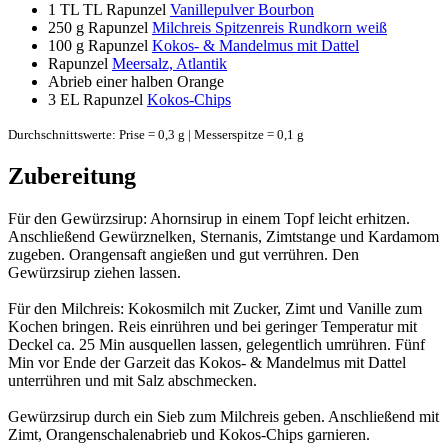
1 TL
TL Rapunzel
Vanillepulver Bourbon
250 g
Rapunzel
Milchreis Spitzenreis Rundkorn weiß
100 g
Rapunzel
Kokos- & Mandelmus mit Dattel
Rapunzel
Meersalz, Atlantik
Abrieb einer halben Orange
3 EL
Rapunzel
Kokos-Chips
Durchschnittswerte: Prise = 0,3 g | Messerspitze = 0,1 g
Zubereitung
Für den Gewürzsirup: Ahornsirup in einem Topf leicht erhitzen.
Anschließend Gewürznelken, Sternanis, Zimtstange und Kardamom
zugeben. Orangensaft angießen und gut verrühren. Den
Gewürzsirup ziehen lassen.
Für den Milchreis: Kokosmilch mit Zucker, Zimt und Vanille zum
Kochen bringen. Reis einrühren und bei geringer Temperatur mit
Deckel ca. 25 Min ausquellen lassen, gelegentlich umrühren. Fünf
Min vor Ende der Garzeit das Kokos- & Mandelmus mit Dattel
unterrühren und mit Salz abschmecken.
Gewürzsirup durch ein Sieb zum Milchreis geben. Anschließend mit
Zimt, Orangenschalenabrieb und Kokos-Chips garnieren.