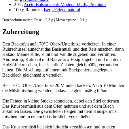
2 EL
Aceto Balsamico di Modena I.G.P., Premium
100 g
Rapunzel
Berg-Feigen natural
Durchschnittswerte: Prise = 0,3 g | Messerspitze = 0,1 g
Zubereitung
Den Backofen auf 170°C Ober-/Unterhitze vorheizen. In einer
Rührschüssel zunächst das Basismüsli und den Reis mischen, dann
Kakao, Mandelstifte, Zimt und Vanille zugeben und verrühren.
Ahornsirup, Kokosöl und Balsamico-Essig zugeben und mit dem
Holzlöffel mischen, bis sich die Zutaten gleichmäßig verbunden
haben. Die Mischung auf einem mit Backpapier ausgelegten
Backblech gleichmäßig verteilen.
Bei 170°C Ober-/Unterhitze 20 Minuten backen. Nach 10 Minuten
die Müslimischung wenden, sodass sie gleichmäßig bräunt.
Die Feigen in kleine Stücke schneiden, dabei den Stiel entfernen.
Das Knuspermüsli aus dem Ofen nehmen und auf dem Blech
abkühlen lassen. Die gewürfelten Feigen mit dem Knuspermüsli
mischen und in einem Glas luftdicht verschließen.
Das Knuspermüsli hält sich luftdicht verschlossen und trocken