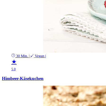
30 Min.
|
Vegan
|
★
5.0
Himbeer-Käsekuchen