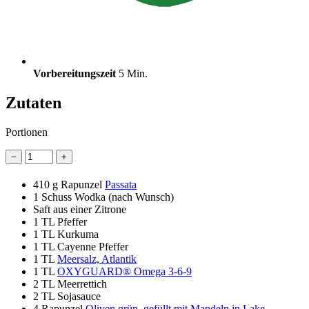
Vorbereitungszeit
5 Min.
Zutaten
Portionen
−
+
410 g
Rapunzel
Passata
1 Schuss
Wodka (nach Wunsch)
Saft aus einer Zitrone
1 TL
Pfeffer
1 TL
Kurkuma
1 TL
Cayenne Pfeffer
1 TL
Meersalz, Atlantik
1 TL
OXYGUARD® Omega 3-6-9
2 TL
Meerrettich
2 TL
Sojasauce
4
Rapunzel
Oliven grün, gefüllt mit Mandeln in Lake