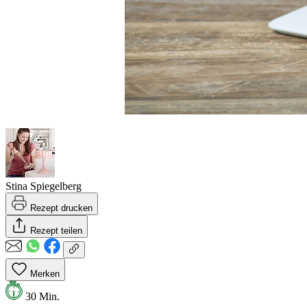
Stina Spiegelberg
Rezept drucken
Rezept teilen
Merken
30 Min.