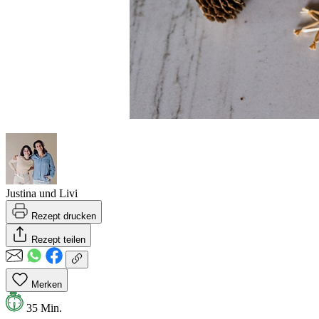
Justina und Livi
Rezept drucken
Rezept teilen
Merken
35 Min.