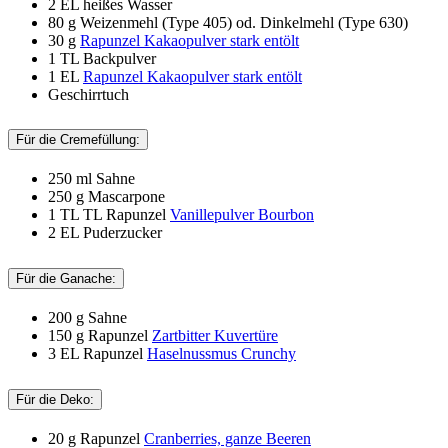
2 EL
heißes Wasser
80 g
Weizenmehl (Type 405) od. Dinkelmehl (Type 630)
30 g
Rapunzel Kakaopulver stark entölt
1 TL
Backpulver
1 EL
Rapunzel Kakaopulver stark entölt
Geschirrtuch
Für die Cremefüllung:
250 ml
Sahne
250 g
Mascarpone
1 TL
TL Rapunzel
Vanillepulver Bourbon
2 EL
Puderzucker
Für die Ganache:
200 g
Sahne
150 g
Rapunzel
Zartbitter Kuvertüre
3 EL
Rapunzel
Haselnussmus Crunchy
Für die Deko:
20 g
Rapunzel
Cranberries, ganze Beeren