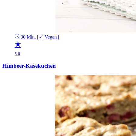
30 Min.
|
Vegan
|
★
5.0
Himbeer-Käsekuchen