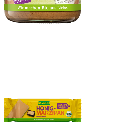
Haselnussmus Crunchy