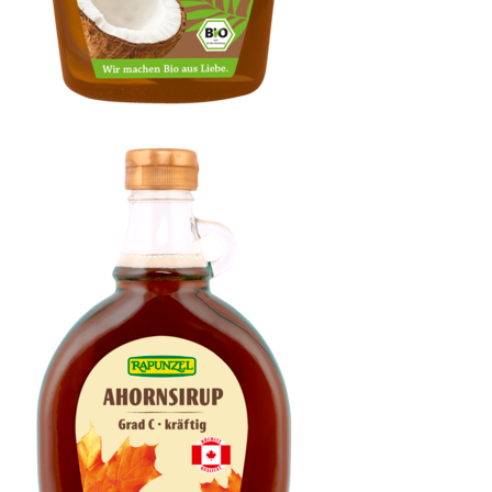
Kokosblütensirup