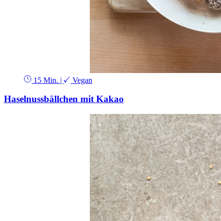
15 Min.
|
Vegan
Haselnussbällchen mit Kakao