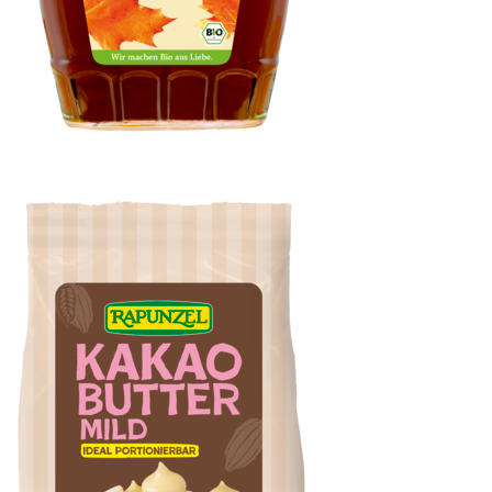
Ahornsirup Grad C kräftig