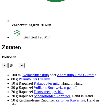
Vorbereitungszeit
20 Min.
Kühlzeit
120 Min.
Zutaten
Portionen
−
+
100 ml
Kokosblütensirup
oder
Ahornsirup Grad C kräftig
80 g
Peanutbutter Creamy
10 g
Rapunzel
Kakaobutter mild
, Hand in Hand
50 g
Rapunzel
Vollkorn Buchweizen gepufft
20 g
Rapunzel
Hanfsamen geschält
20 g
Rapunzel
Schokotropfen Zartbitter
, Hand in Hand
50 g
geschmolzene Rapunzel
Zartbitter Kuvertüre
, Hand in
Hand