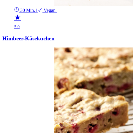
30 Min.
|
Vegan
|
★
5.0
Himbeer-Käsekuchen