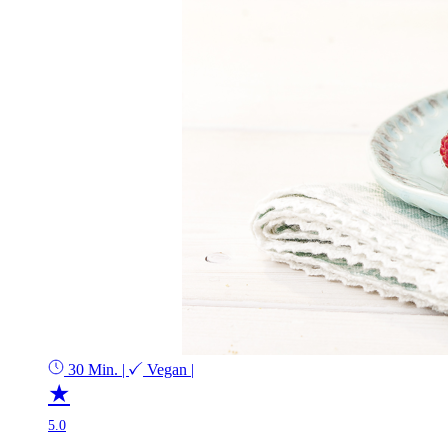
30 Min.
|
Vegan
|
★
5.0