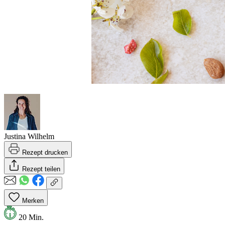
Justina Wilhelm
Rezept drucken
Rezept teilen
Merken
20 Min.