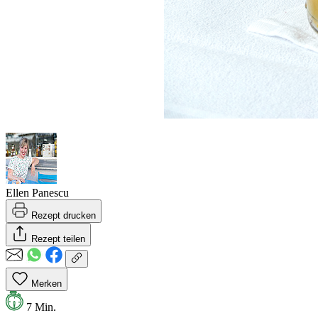
Ellen Panescu
Rezept drucken
Rezept teilen
Merken
7 Min.