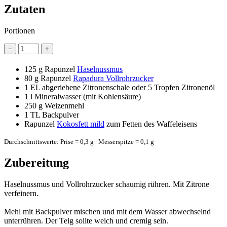
Zutaten
Portionen
−
+
125 g
Rapunzel
Haselnussmus
80 g
Rapunzel
Rapadura Vollrohrzucker
1 EL
abgeriebene Zitronenschale oder 5 Tropfen Zitronenöl
1 l
Mineralwasser (mit Kohlensäure)
250 g
Weizenmehl
1 TL
Backpulver
Rapunzel
Kokosfett mild
zum Fetten des Waffeleisens
Durchschnittswerte: Prise = 0,3 g | Messerspitze = 0,1 g
Zubereitung
Haselnussmus und Vollrohrzucker schaumig rühren. Mit Zitrone
verfeinern.
Mehl mit Backpulver mischen und mit dem Wasser abwechselnd
unterrühren. Der Teig sollte weich und cremig sein.