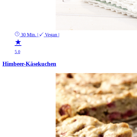
30 Min.
|
Vegan
|
★
5.0
Himbeer-Käsekuchen