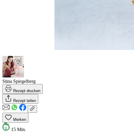
Stina Spiegelberg
Rezept drucken
Rezept teilen
Merken
15 Min.