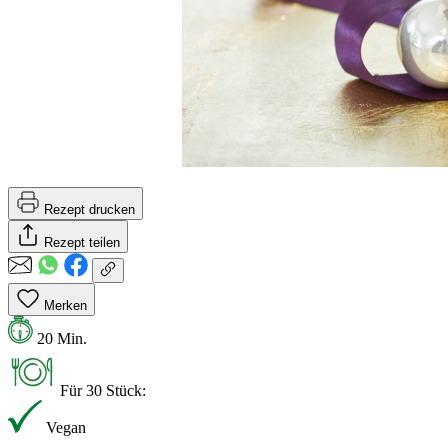
Rezept drucken
Rezept teilen
Merken
20 Min.
Für 30 Stück:
Vegan