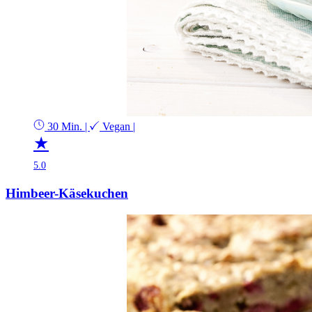
30 Min.
|
Vegan
|
★
5.0
Himbeer-Käsekuchen