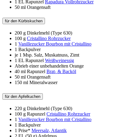
1 EL
Rapunzel
Rapadura Vollrohrzucker
50 ml
Orangensaft
für den Kürbiskuchen
200 g
Dinkelmehl (Type 630)
100 g
Cristallino Rohrzucker
1
Vanillezucker Bourbon mit Cristallino
1
Backpulver
je 1 Msp. Salz, Muskatnuss, Zimt
1 EL
Rapunzel
Weißweinessig
Abrieb einer unbehandelten Orange
40 ml
Rapunzel
Brat- & Backöl
50 ml
Orangensaft
150 ml
Mineralwasser
für den Apfelkuchen
220 g
Dinkelmehl (Type 630)
100 g
Rapunzel
Cristallino Rohrzucker
1
Vanillezucker Bourbon mit Cristallino
1
Backpulver
1 Prise*
Meersalz, Atlantik
2 EL
(50 g) Apfelmus