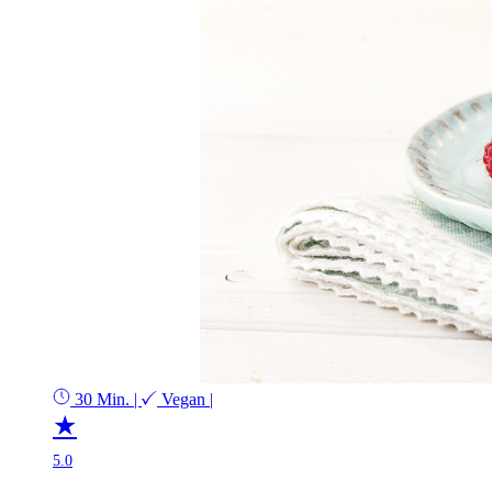
30 Min.
|
Vegan
|
★
5.0