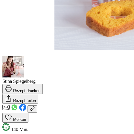
Stina Spiegelberg
Rezept drucken
Rezept teilen
Merken
140 Min.