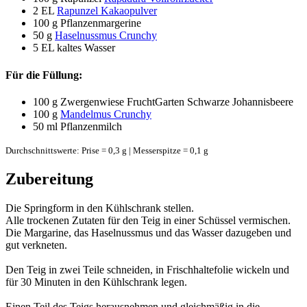
2 EL
Rapunzel Kakaopulver
100 g
Pflanzenmargerine
50 g
Haselnussmus Crunchy
5 EL
kaltes Wasser
Für die Füllung:
100 g
Zwergenwiese FruchtGarten Schwarze Johannisbeere
100 g
Mandelmus Crunchy
50 ml
Pflanzenmilch
Durchschnittswerte: Prise = 0,3 g | Messerspitze = 0,1 g
Zubereitung
Die Springform in den Kühlschrank stellen.
Alle trockenen Zutaten für den Teig in einer Schüssel vermischen.
Die Margarine, das Haselnussmus und das Wasser dazugeben und
gut verkneten.
Den Teig in zwei Teile schneiden, in Frischhaltefolie wickeln und
für 30 Minuten in den Kühlschrank legen.
Einen Teil des Teigs herausnehmen und gleichmäßig in die