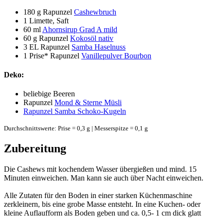
180 g
Rapunzel
Cashewbruch
1
Limette, Saft
60 ml
Ahornsirup Grad A mild
60 g
Rapunzel
Kokosöl nativ
3 EL
Rapunzel
Samba Haselnuss
1 Prise*
Rapunzel
Vanillepulver Bourbon
Deko:
beliebige Beeren
Rapunzel
Mond & Sterne Müsli
Rapunzel Samba Schoko-Kugeln
Durchschnittswerte: Prise = 0,3 g | Messerspitze = 0,1 g
Zubereitung
Die Cashews mit kochendem Wasser übergießen und mind. 15
Minuten einweichen. Man kann sie auch über Nacht einweichen.
Alle Zutaten für den Boden in einer starken Küchenmaschine
zerkleinern, bis eine grobe Masse entsteht. In eine Kuchen- oder
kleine Auflaufform als Boden geben und ca. 0,5- 1 cm dick glatt