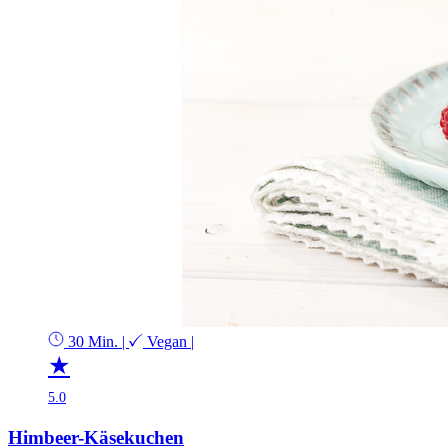
30 Min.
|
Vegan
|
★
5.0
Himbeer-Käsekuchen