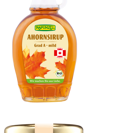
Ahornsirup Grad A mild