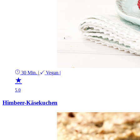
30 Min.
|
Vegan
|
★
5.0
Himbeer-Käsekuchen