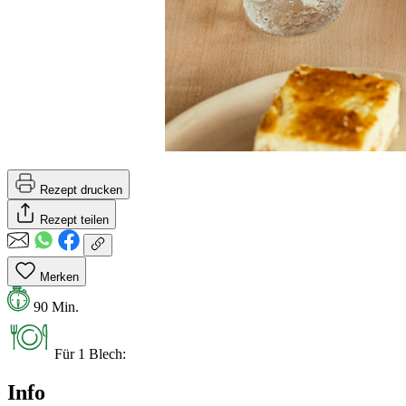
Rezept drucken
Rezept teilen
Merken
90 Min.
Für 1 Blech:
Info