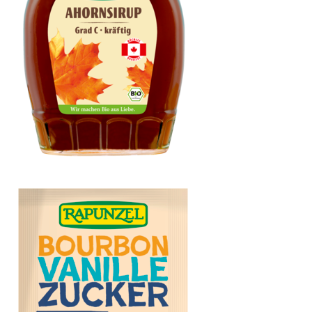
Ahornsirup Grad C kräftig