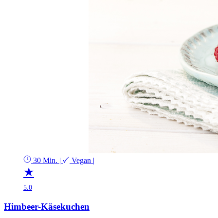
30 Min.
|
Vegan
|
★
5.0
Himbeer-Käsekuchen