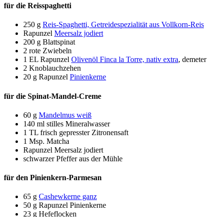
für die Reisspaghetti
250 g
Reis-Spaghetti, Getreidespezialität aus Vollkorn-Reis
Rapunzel
Meersalz jodiert
200 g
Blattspinat
2
rote Zwiebeln
1 EL
Rapunzel
Olivenöl Finca la Torre, nativ extra
, demeter
2
Knoblauchzehen
20 g
Rapunzel
Pinienkerne
für die Spinat-Mandel-Creme
60 g
Mandelmus weiß
140 ml
stilles Mineralwasser
1 TL
frisch gepresster Zitronensaft
1
Msp. Matcha
Rapunzel Meersalz jodiert
schwarzer Pfeffer aus der Mühle
für den Pinienkern-Parmesan
65 g
Cashewkerne ganz
50 g
Rapunzel Pinienkerne
23 g
Hefeflocken