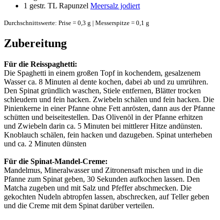
1
gestr. TL Rapunzel
Meersalz jodiert
Durchschnittswerte: Prise = 0,3 g | Messerspitze = 0,1 g
Zubereitung
Für die Reisspaghetti:
Die Spaghetti in einem großen Topf in kochendem, gesalzenem
Wasser ca. 8 Minuten al dente kochen, dabei ab und zu umrühren.
Den Spinat gründlich waschen, Stiele entfernen, Blätter trocken
schleudern und fein hacken. Zwiebeln schälen und fein hacken. Die
Pinienkerne in einer Pfanne ohne Fett anrösten, dann aus der Pfanne
schütten und beiseitestellen. Das Olivenöl in der Pfanne erhitzen
und Zwiebeln darin ca. 5 Minuten bei mittlerer Hitze andünsten.
Knoblauch schälen, fein hacken und dazugeben. Spinat unterheben
und ca. 2 Minuten dünsten
Für die Spinat-Mandel-Creme:
Mandelmus, Mineralwasser und Zitronensaft mischen und in die
Pfanne zum Spinat geben, 30 Sekunden aufkochen lassen. Den
Matcha zugeben und mit Salz und Pfeffer abschmecken. Die
gekochten Nudeln abtropfen lassen, abschrecken, auf Teller geben
und die Creme mit dem Spinat darüber verteilen.