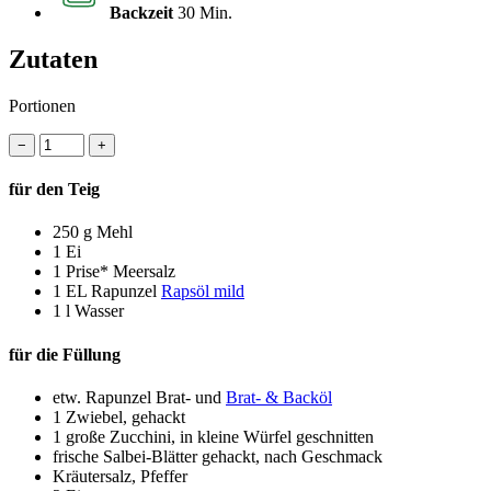
Backzeit
30 Min.
Zutaten
Portionen
−
+
für den Teig
250 g
Mehl
1
Ei
1 Prise*
Meersalz
1 EL
Rapunzel
Rapsöl mild
1 l
Wasser
für die Füllung
etw. Rapunzel Brat- und
Brat- & Backöl
1
Zwiebel, gehackt
1
große Zucchini, in kleine Würfel geschnitten
frische Salbei-Blätter gehackt, nach Geschmack
Kräutersalz, Pfeffer