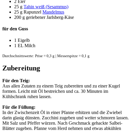
2
Eier
25 g
Tahin weiß (Sesammus)
25 g
Rapunzel
Mandelmus
200 g
geriebener Jarlsberg-Käse
für den Guss
1
Eigelb
1 EL
Milch
Durchschnittswerte: Prise = 0,3 g | Messerspitze = 0,1 g
Zubereitung
Für den Teig:
Aus allen Zutaten zu einem Teig zubereiten und zu einer Kugel
formen. Leicht mit Öl bestreichen und ca. 30 Minuten im
Kühlschrank ruhen lassen.
Für die Füllung:
In der Zwischenzeit Öl in einer Pfanne erhitzen und die Zwiebel
darin glasig dünsten. Zucchini zugeben und weiter schmoren lassen.
Mit Salz und Pfeffer würzen. Nach Geschmack gehackte Salbei-
Blätter zugeben. Pfanne vom Herd nehmen und etwas abkühlen