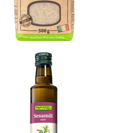
Parboiled Spitzenreis Langkorn weiß