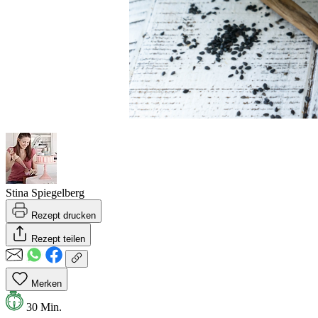
Stina Spiegelberg
Rezept drucken
Rezept teilen
Merken
30 Min.