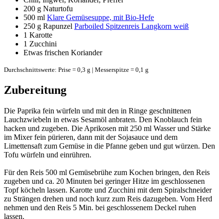
200 g
Naturtofu
500 ml
Klare Gemüsesuppe, mit Bio-Hefe
250 g
Rapunzel
Parboiled Spitzenreis Langkorn weiß
1
Karotte
1
Zucchini
Etwas frischen Koriander
Durchschnittswerte: Prise = 0,3 g | Messerspitze = 0,1 g
Zubereitung
Die Paprika fein würfeln und mit den in Ringe geschnittenen
Lauchzwiebeln in etwas Sesamöl anbraten. Den Knoblauch fein
hacken und zugeben. Die Aprikosen mit 250 ml Wasser und Stärke
im Mixer fein pürieren, dann mit der Sojasauce und dem
Limettensaft zum Gemüse in die Pfanne geben und gut würzen. Den
Tofu würfeln und einrühren.
Für den Reis 500 ml Gemüsebrühe zum Kochen bringen, den Reis
zugeben und ca. 20 Minuten bei geringer Hitze im geschlossenen
Topf köcheln lassen. Karotte und Zucchini mit dem Spiralschneider
zu Strängen drehen und noch kurz zum Reis dazugeben. Vom Herd
nehmen und den Reis 5 Min. bei geschlossenem Deckel ruhen
lassen.