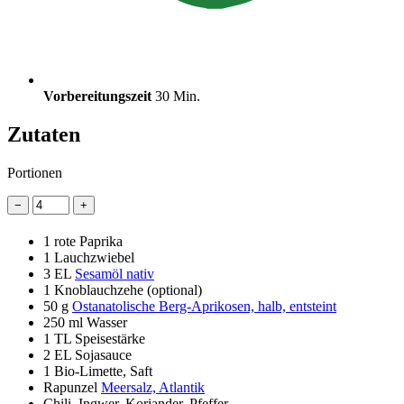
Vorbereitungszeit
30 Min.
Zutaten
Portionen
−
+
1
rote Paprika
1
Lauchzwiebel
3 EL
Sesamöl nativ
1
Knoblauchzehe (optional)
50 g
Ostanatolische Berg-Aprikosen, halb, entsteint
250 ml
Wasser
1 TL
Speisestärke
2 EL
Sojasauce
1
Bio-Limette, Saft
Rapunzel
Meersalz, Atlantik
Chili, Ingwer, Koriander, Pfeffer