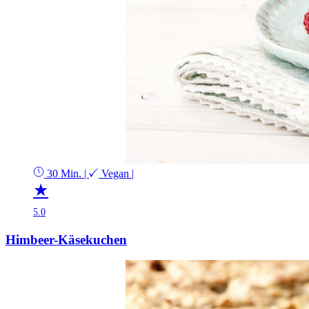
30 Min.
|
Vegan
|
★
5.0
Himbeer-Käsekuchen