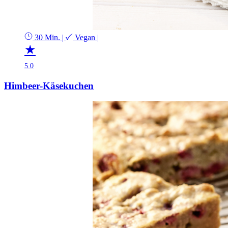
30 Min.
|
Vegan
|
★
5.0
Himbeer-Käsekuchen