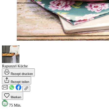
Rapunzel Küche
Rezept drucken
Rezept teilen
Merken
75 Min.