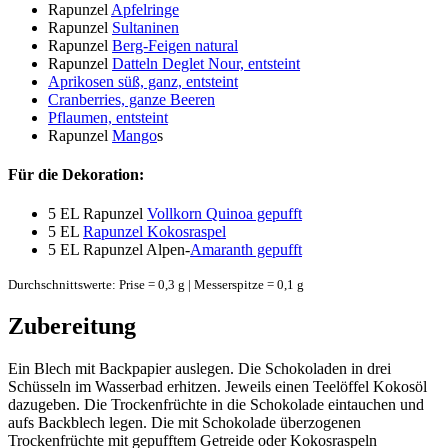
Rapunzel
Apfelringe
Rapunzel
Sultaninen
Rapunzel
Berg-Feigen natural
Rapunzel
Datteln Deglet Nour, entsteint
Aprikosen süß, ganz, entsteint
Cranberries, ganze Beeren
Pflaumen, entsteint
Rapunzel
Mango
s
Für die Dekoration:
5 EL
Rapunzel
Vollkorn Quinoa gepufft
5 EL
Rapunzel Kokosraspel
5 EL
Rapunzel Alpen-
Amaranth gepufft
Durchschnittswerte: Prise = 0,3 g | Messerspitze = 0,1 g
Zubereitung
Ein Blech mit Backpapier auslegen. Die Schokoladen in drei
Schüsseln im Wasserbad erhitzen. Jeweils einen Teelöffel Kokosöl
dazugeben. Die Trockenfrüchte in die Schokolade eintauchen und
aufs Backblech legen. Die mit Schokolade überzogenen
Trockenfrüchte mit gepufftem Getreide oder Kokosraspeln