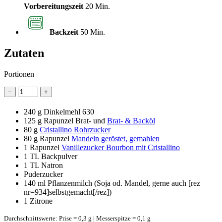
Vorbereitungszeit
20 Min.
Backzeit
50 Min.
Zutaten
Portionen
−
+
240 g
Dinkelmehl 630
125 g
Rapunzel Brat- und
Brat- & Backöl
80 g
Cristallino Rohrzucker
80 g
Rapunzel
Mandeln geröstet, gemahlen
1
Rapunzel
Vanillezucker Bourbon mit Cristallino
1 TL
Backpulver
1 TL
Natron
Puderzucker
140 ml
Pflanzenmilch (Soja od. Mandel, gerne auch [rez
nr=934]selbstgemacht[/rez])
1
Zitrone
Durchschnittswerte: Prise = 0,3 g | Messerspitze = 0,1 g