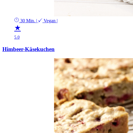
30 Min.
|
Vegan
|
★
5.0
Himbeer-Käsekuchen