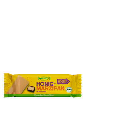
Ostanatolische Berg-Aprikosen, halb, entsteint