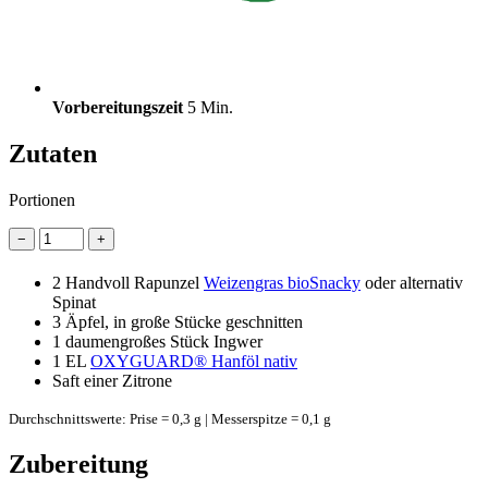
Vorbereitungszeit
5 Min.
Zutaten
Portionen
−
+
2
Handvoll Rapunzel
Weizengras bioSnacky
oder alternativ
Spinat
3
Äpfel, in große Stücke geschnitten
1
daumengroßes Stück Ingwer
1 EL
OXYGUARD® Hanföl nativ
Saft einer Zitrone
Durchschnittswerte: Prise = 0,3 g | Messerspitze = 0,1 g
Zubereitung