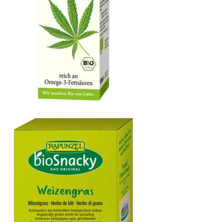
OXYGUARD® Hanföl nativ