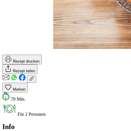
Rezept drucken
Rezept teilen
Merken
70 Min.
Für 2 Personen
Info