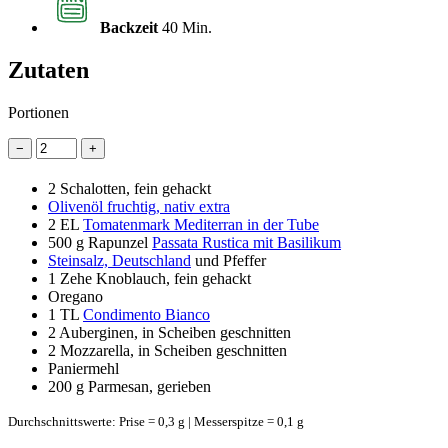
Backzeit
40 Min.
Zutaten
Portionen
−
+
2
Schalotten, fein gehackt
Olivenöl fruchtig, nativ extra
2 EL
Tomatenmark Mediterran in der Tube
500 g
Rapunzel
Passata Rustica mit Basilikum
Steinsalz, Deutschland
und Pfeffer
1
Zehe Knoblauch, fein gehackt
Oregano
1 TL
Condimento Bianco
2
Auberginen, in Scheiben geschnitten
2
Mozzarella, in Scheiben geschnitten
Paniermehl
200 g
Parmesan, gerieben
Durchschnittswerte: Prise = 0,3 g | Messerspitze = 0,1 g