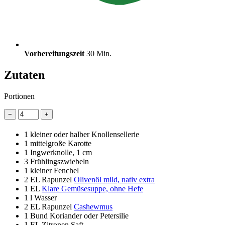
Vorbereitungszeit
30 Min.
Zutaten
Portionen
−
+
1
kleiner oder halber Knollensellerie
1
mittelgroße Karotte
1
Ingwerknolle, 1 cm
3
Frühlingszwiebeln
1
kleiner Fenchel
2 EL
Rapunzel
Olivenöl mild, nativ extra
1 EL
Klare Gemüsesuppe, ohne Hefe
1 l
Wasser
2 EL
Rapunzel
Cashewmus
1 Bund
Koriander oder Petersilie
1 EL
Zitronen Saft