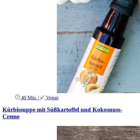
40 Min.
|
Vegan
Kürbissuppe mit Süßkartoffel und Kokosnuss-
Creme