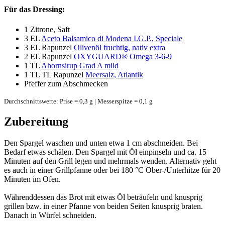
Für das Dressing:
1
Zitrone, Saft
3 EL
Aceto Balsamico di Modena I.G.P., Speciale
3 EL
Rapunzel
Olivenöl fruchtig, nativ extra
2 EL
Rapunzel
OXYGUARD® Omega 3-6-9
1 TL
Ahornsirup Grad A mild
1 TL
TL Rapunzel
Meersalz, Atlantik
Pfeffer zum Abschmecken
Durchschnittswerte: Prise = 0,3 g | Messerspitze = 0,1 g
Zubereitung
Den Spargel waschen und unten etwa 1 cm abschneiden. Bei
Bedarf etwas schälen. Den Spargel mit Öl einpinseln und ca. 15
Minuten auf den Grill legen und mehrmals wenden. Alternativ geht
es auch in einer Grillpfanne oder bei 180 °C Ober-/Unterhitze für 20
Minuten im Ofen.
Währenddessen das Brot mit etwas Öl beträufeln und knusprig
grillen bzw. in einer Pfanne von beiden Seiten knusprig braten.
Danach in Würfel schneiden.