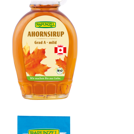
Ahornsirup Grad A mild