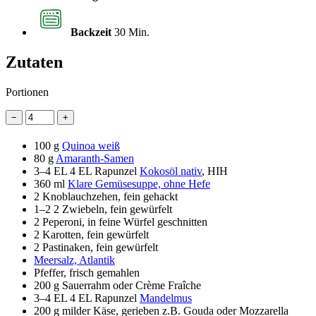
Backzeit
30 Min.
Zutaten
Portionen
−
+
100 g
Quinoa weiß
80 g
Amaranth-Samen
3–4 EL
4 EL Rapunzel
Kokosöl nativ
, HIH
360 ml
Klare Gemüsesuppe, ohne Hefe
2
Knoblauchzehen, fein gehackt
1–2
2 Zwiebeln, fein gewürfelt
2
Peperoni, in feine Würfel geschnitten
2
Karotten, fein gewürfelt
2
Pastinaken, fein gewürfelt
Meersalz, Atlantik
Pfeffer, frisch gemahlen
200 g
Sauerrahm oder Crème Fraîche
3–4 EL
4 EL Rapunzel
Mandelmus
200 g
milder Käse, gerieben z.B. Gouda oder Mozzarella