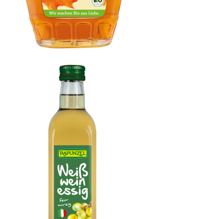
Ahornsirup Grad A mild