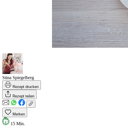
Stina Spiegelberg
Rezept drucken
Rezept teilen
Merken
15 Min.