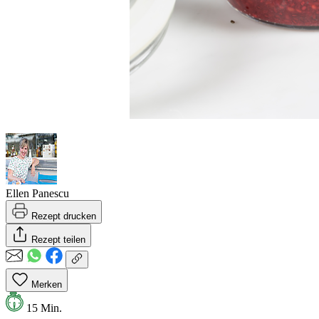
Ellen Panescu
Rezept drucken
Rezept teilen
Merken
15 Min.