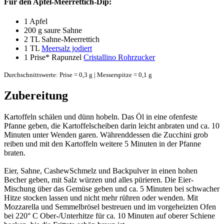
Für den Apfel-Meerrettich-Dip:
1
Apfel
200 g
saure Sahne
2 TL
Sahne-Meerrettich
1 TL
Meersalz jodiert
1 Prise*
Rapunzel
Cristallino Rohrzucker
Durchschnittswerte: Prise = 0,3 g | Messerspitze = 0,1 g
Zubereitung
Kartoffeln schälen und dünn hobeln. Das Öl in eine ofenfeste
Pfanne geben, die Kartoffelscheiben darin leicht anbraten und ca. 10
Minuten unter Wenden garen. Währenddessen die Zucchini grob
reiben und mit den Kartoffeln weitere 5 Minuten in der Pfanne
braten.
Eier, Sahne, CashewSchmelz und Backpulver in einen hohen
Becher geben, mit Salz würzen und alles pürieren. Die Eier-
Mischung über das Gemüse geben und ca. 5 Minuten bei schwacher
Hitze stocken lassen und nicht mehr rühren oder wenden. Mit
Mozzarella und Semmelbrösel bestreuen und im vorgeheizten Ofen
bei 220° C Ober-/Unterhitze für ca. 10 Minuten auf oberer Schiene