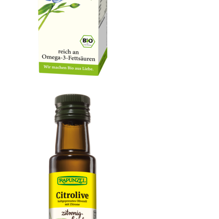
OXYGUARD® Leinöl nativ