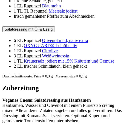
1
kleine Schalotte, gehackt
1 EL
Rapunzel
Blaumohn
1 TL
TL Rapunzel
Meersalz jodiert
frisch gemahlener Pfeffer zum Abschmecken
Salatdressing mit Öl & Essig
6 EL
Rapunzel
Olivenöl mild, nativ extra
1 EL
OXYGUARD® Leinöl nativ
1 EL
Rapunzel
Citrolive
3 EL
Rapunzel
Weißweinessig
1 TL
Kräutersalz jodiert mit 15% Kräutern und Gemüse
2 EL
frischer Schnittlauch, klein gehackt
Durchschnittswerte: Prise = 0,3 g | Messerspitze = 0,1 g
Zubereitung
Veganes Caesar Salatdressing aus Hanfsamen
Hanfsamen, Wasser und Olivenöl mit einem Pürierstab cremig
mixen. Alle anderen Zutaten zugeben und alles gut verrühren. Das
Dressing mit Romana-Salat servieren. Optional Kapern und
getrocknete Tomatenstreifen untermischen.