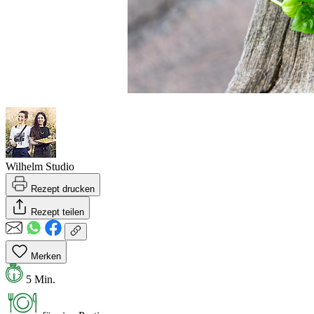
Wilhelm Studio
Rezept drucken
Rezept teilen
Merken
5 Min.