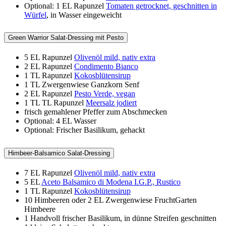
Optional: 1 EL Rapunzel
Tomaten getrocknet, geschnitten in
Würfel
, in Wasser eingeweicht
Green Warrior Salat-Dressing mit Pesto
5 EL
Rapunzel
Olivenöl mild, nativ extra
2 EL
Rapunzel
Condimento Bianco
1 TL
Rapunzel
Kokosblütensirup
1 TL
Zwergenwiese Ganzkorn Senf
2 EL
Rapunzel
Pesto Verde, vegan
1 TL
TL Rapunzel
Meersalz jodiert
frisch gemahlener Pfeffer zum Abschmecken
Optional: 4 EL Wasser
Optional: Frischer Basilikum, gehackt
Himbeer-Balsamico Salat-Dressing
7 EL
Rapunzel
Olivenöl mild, nativ extra
5 EL
Aceto Balsamico di Modena I.G.P., Rustico
1 TL
Rapunzel
Kokosblütensirup
10
Himbeeren oder 2 EL Zwergenwiese FruchtGarten
Himbeere
1
Handvoll frischer Basilikum, in dünne Streifen geschnitten