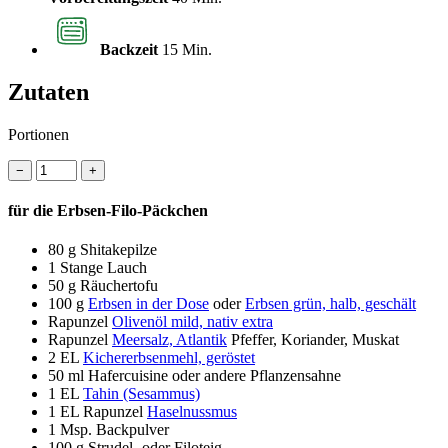
Backzeit
15 Min.
Zutaten
Portionen
−
+
für die Erbsen-Filo-Päckchen
80 g
Shitakepilze
1
Stange Lauch
50 g
Räuchertofu
100 g
Erbsen in der Dose
oder
Erbsen grün, halb, geschält
Rapunzel
Olivenöl mild, nativ extra
Rapunzel
Meersalz, Atlantik
Pfeffer, Koriander, Muskat
2 EL
Kichererbsenmehl, geröstet
50 ml
Hafercuisine oder andere Pflanzensahne
1 EL
Tahin (Sesammus)
1 EL
Rapunzel
Haselnussmus
1
Msp. Backpulver
100 g
Strudel- oder Filoteig