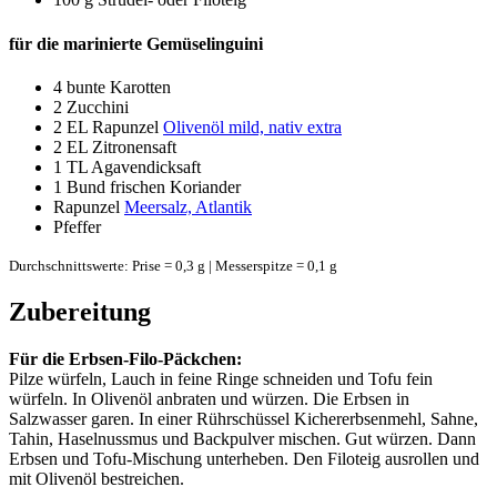
für die marinierte Gemüselinguini
4
bunte Karotten
2
Zucchini
2 EL
Rapunzel
Olivenöl mild, nativ extra
2 EL
Zitronensaft
1 TL
Agavendicksaft
1 Bund
frischen Koriander
Rapunzel
Meersalz, Atlantik
Pfeffer
Durchschnittswerte: Prise = 0,3 g | Messerspitze = 0,1 g
Zubereitung
Für die Erbsen-Filo-Päckchen:
Pilze würfeln, Lauch in feine Ringe schneiden und Tofu fein
würfeln. In Olivenöl anbraten und würzen. Die Erbsen in
Salzwasser garen. In einer Rührschüssel Kichererbsenmehl, Sahne,
Tahin, Haselnussmus und Backpulver mischen. Gut würzen. Dann
Erbsen und Tofu-Mischung unterheben. Den Filoteig ausrollen und
mit Olivenöl bestreichen.