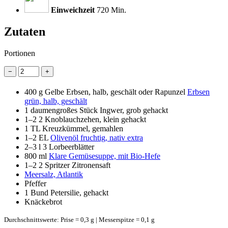
Einweichzeit
720 Min.
Zutaten
Portionen
−
+
400 g
Gelbe Erbsen, halb, geschält oder Rapunzel
Erbsen
grün, halb, geschält
1
daumengroßes Stück Ingwer, grob gehackt
1–2
2 Knoblauchzehen, klein gehackt
1 TL
Kreuzkümmel, gemahlen
1–2 EL
Olivenöl fruchtig, nativ extra
2–3 l
3 Lorbeerblätter
800 ml
Klare Gemüsesuppe, mit Bio-Hefe
1–2
2 Spritzer Zitronensaft
Meersalz, Atlantik
Pfeffer
1 Bund
Petersilie, gehackt
Knäckebrot
Durchschnittswerte: Prise = 0,3 g | Messerspitze = 0,1 g