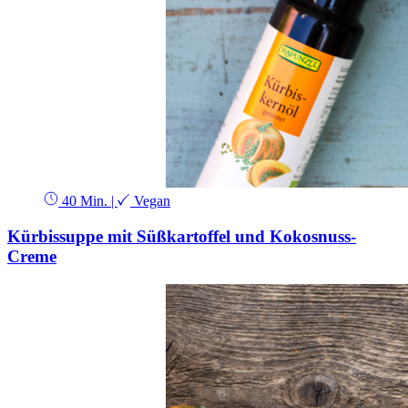
40 Min.
|
Vegan
Kürbissuppe mit Süßkartoffel und Kokosnuss-
Creme